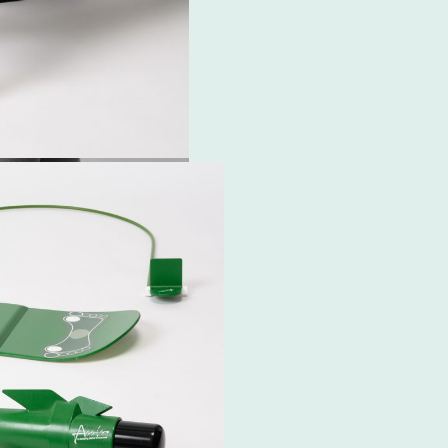
るプロダクト
作
#人間工学