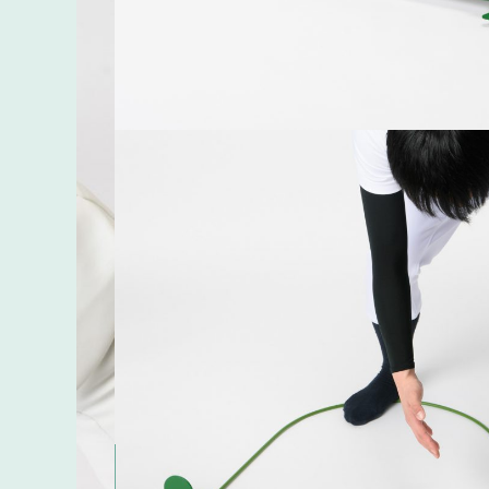
Assts
少年野球向けの練習用品 -Assts（アシストス
#プロダクト・カーデザインコース
#卒業研
#プロダクトデザイン
#人間工学