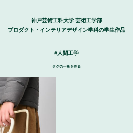
神戸芸術工科大学 芸術工学部
プロダクト・インテリアデザイン学科の学生作品
#人間工学
タグの一覧
を見る
インコース
#インテリア・家具・木工コース
#プロダクト
#卒業研究・卒業制作
#3年次課題
#2年次課題
#ユニバーサルデザイン
#カーデザイン
#家具
#木
#インクルーシブデザイン
#インダストリアルデザイン
#コ