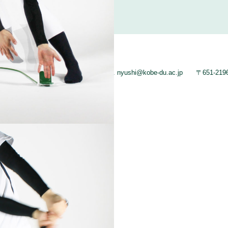
9（直通）
FAX. 078.794-5027
Mail. nyushi@kobe-du.ac.jp
〒651-21